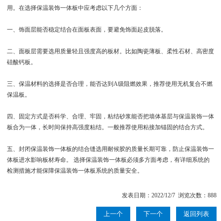
用。在选择保温装饰一体板中应考虑以下几个方面：
一、饰面层能否稳定结合在面板表面，要避免饰面起皮脱落。
二、面板层需要选用质量轻且强度高的板材。比如陶瓷薄板、柔性石材、高密度
硅酸钙板。
三、保温材料的选择是否合理，能否达到A级阻燃效果，推荐使用无机复合不燃
保温板。
四、固定方式是否科学、合理、牢固，粘结砂浆能否把墙体基层与保温装饰一体
板合为一体，长时间保持高强度粘结。一般推荐使用粘接加锚固的结合方式。
五、封闭保温装饰一体板的结合缝选用耐候胶的质量长期可靠，防止保温装饰一
体板进水影响板材寿命。 选择保温装饰一体板必须多方面考虑，有详细系统的
检测措施才能保障保温装饰一体板系统的质量安全。
发表日期：2022/12/7 浏览次数：888
上一个
下一个
返回列表