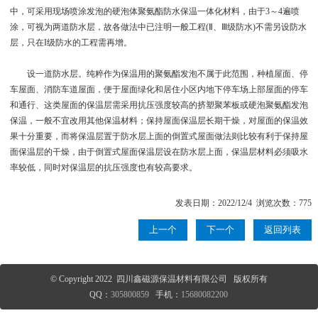
中，可采用现场喷涂发泡的硬泡体聚氨酯防水保温一体化材料，由于3～4遍喷
涂，可视为两道防水层，故各做法中已注明一般工程(Ⅱ、Ⅲ级防水)不需另设防水
层，只在I级防水的工程需再增。
设一道防水层。纯粹作为保温用的聚氨酯发泡不属于此范围，种植屋面、停
车屋面、消防车道屋面，便于屋面绿化和居住小区内地下停车场上部屋面的停车
和通行、这类屋面的保温层需采用抗压强度较高的挤塑聚苯板或硬泡聚氨酯发泡
保温，一般不宜改用其他保温材料；保持屋面保温层长期干燥，对屋面的保温效
果十分重要，而将保温层置于防水层上面的倒置式屋面做法则比较有利于保持屋
面保温层的干燥，由于倒置式屋面保温层设在防水层上面，保温层材料必须吸水
率较低，同时对保温层的抗压强度也有较高要求。
发表日期：2022/12/4 浏览次数：775
上一个
下一个
返回列表
© Copyright 2022 四川鑫磁源保温材料有限公司 版权所有
QQ：
305800859
手机：
15680082200